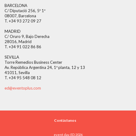
BARCELONA
C/ Diputació 256, 5º 1ª
08007, Barcelona
T. +34 93 272 09 27
MADRID
C/ Oruro 9, Bajo Derecha
28016, Madrid
T. +34 91 022 86 86
SEVILLA
Torre Remedios Business Center
Av. República Argentina 24, 1ª planta, 12 y 13
41011, Sevilla
T. +34 95 548 08 12
ed@eventoplus.com
Contáctanos
event day, ED 2026