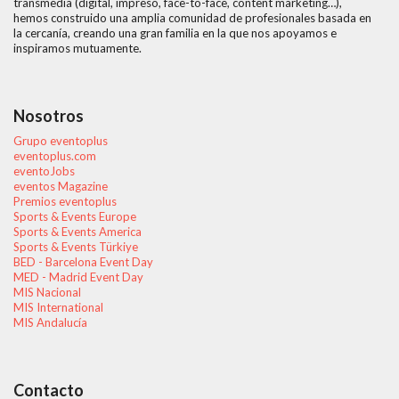
transmedia (digital, impreso, face-to-face, content marketing…),
hemos construido una amplia comunidad de profesionales basada en
la cercanía, creando una gran familia en la que nos apoyamos e
inspiramos mutuamente.
Nosotros
Grupo eventoplus
eventoplus.com
eventoJobs
eventos Magazine
Premios eventoplus
Sports & Events Europe
Sports & Events America
Sports & Events Türkiye
BED - Barcelona Event Day
MED - Madrid Event Day
MIS Nacional
MIS International
MIS Andalucía
Contacto