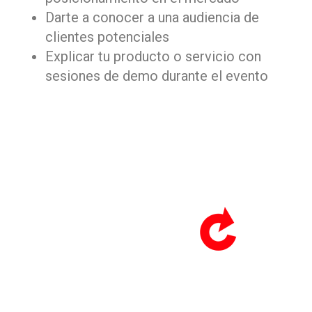
Darte a conocer a una audiencia de
clientes potenciales
Explicar tu producto o servicio con
sesiones de demo durante el evento
¿Ofreces tecnología para
eventos?
En esta edición, contamos con un espacio
dedicado a la tecnología en eventos —
un
TECH CORNER de demos, charlas y casos.