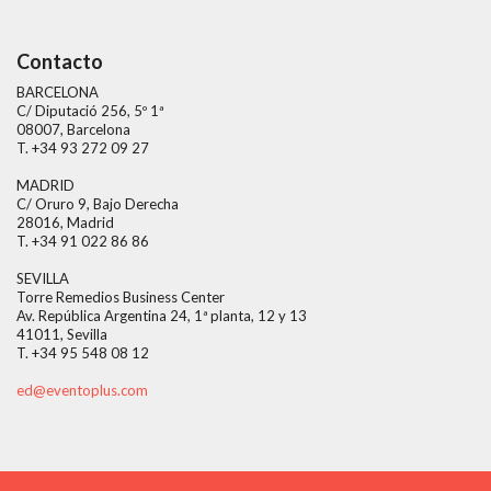
Contacto
BARCELONA
C/ Diputació 256, 5º 1ª
08007, Barcelona
T. +34 93 272 09 27
MADRID
C/ Oruro 9, Bajo Derecha
28016, Madrid
T. +34 91 022 86 86
SEVILLA
Torre Remedios Business Center
Av. República Argentina 24, 1ª planta, 12 y 13
41011, Sevilla
T. +34 95 548 08 12
ed@eventoplus.com