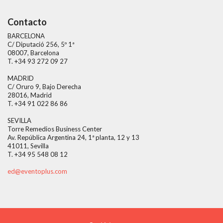
Contacto
BARCELONA
C/ Diputació 256, 5º 1ª
08007, Barcelona
T. +34 93 272 09 27
MADRID
C/ Oruro 9, Bajo Derecha
28016, Madrid
T. +34 91 022 86 86
SEVILLA
Torre Remedios Business Center
Av. República Argentina 24, 1ª planta, 12 y 13
41011, Sevilla
T. +34 95 548 08 12
ed@eventoplus.com