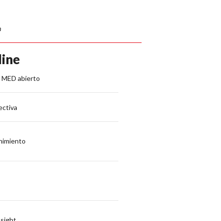
h
ine
l MED abierto
ectiva
nimiento
 sight