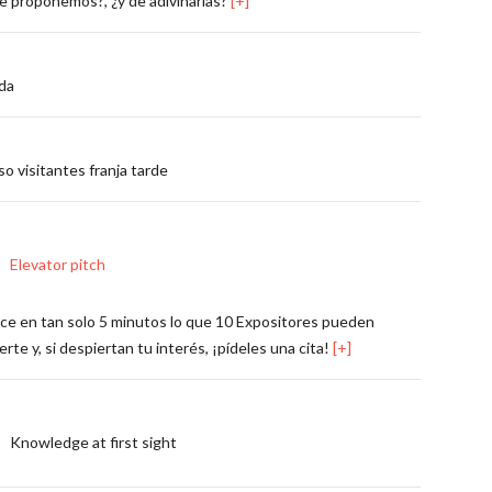
e proponemos?, ¿y de adivinarlas?
[+]
da
o visitantes franja tarde
Elevator pitch
e en tan solo 5 minutos lo que 10 Expositores pueden
erte y, si despiertan tu interés, ¡pídeles una cita!
[+]
Knowledge at first sight