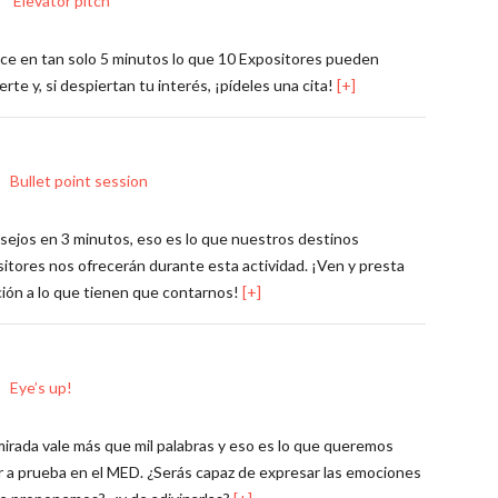
Elevator pitch
e en tan solo 5 minutos lo que 10 Expositores pueden
erte y, si despiertan tu interés, ¡pídeles una cita!
[+]
Bullet point session
sejos en 3 minutos, eso es lo que nuestros destinos
itores nos ofrecerán durante esta actividad. ¡Ven y presta
ión a lo que tienen que contarnos!
[+]
Eye’s up!
irada vale más que mil palabras y eso es lo que queremos
 a prueba en el MED. ¿Serás capaz de expresar las emociones