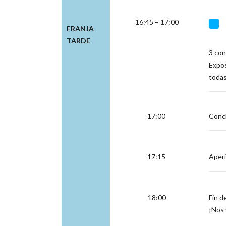
16:45 – 17:00
FRANJA
TARDE
3 con
Expos
todas
17:00
Concl
17:15
Aperi
18:00
Fin de
¡Nos