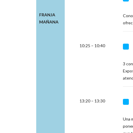
FRANJA
Conoc
MAÑANA
ofrec
10:25 – 10:40
3 con
Expos
atenc
13:20 – 13:30
Una m
poner